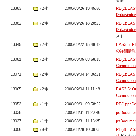
13383
（2件）
2000/09/26 19:45:50
RE(2):EA
Datawi
13382
（2件）
2000/09/26 18:28:23
RE(1):EA
Datawi
スト
13345
（2件）
2000/09/22 15:49:42
EAS3.5: 
の詳細情報
13081
（2件）
2000/09/05 08:58:18
RE(2):EA
Connect
13071
（2件）
2000/09/04 14:36:21
RE(1):EA
Connect
13065
（2件）
2000/09/04 11:11:48
EAS3.5: 
Connect
13053
（1件）
2000/09/01 09:58:22
RE(1):ps
13038
2000/08/31 11:20:46
psDocum
13037
（1件）
2000/08/31 11:13:25
psDocum
13006
（9件）
2000/08/29 10:08:05
RE(8):
法
By Mino