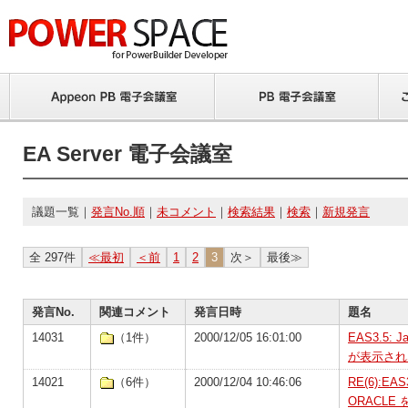
EA Server 電子会議室
議題一覧｜
発言No.順
｜
未コメント
｜
検索結果
｜
検索
｜
新規発言
全 297件
≪最初
＜前
1
2
3
次＞
最後≫
発言No.
関連コメント
発言日時
題名
14031
（1件）
2000/12/05 16:01:00
EAS3.5:
が表示され
14021
（6件）
2000/12/04 10:46:06
RE(6):E
ORACL