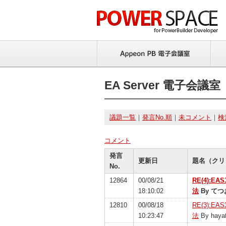
EA Server 電子会議室
議題一覧
｜
発言No.順
｜
未コメント
｜
検
コメント
発言
更新日
題名（クリ
No.
12864
00/08/21
RE(4):
18:10:02
法
By てつ
12810
00/08/18
RE(3):
10:23:47
法
By haya