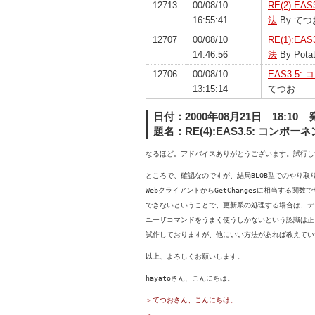
12713
00/08/10
RE(2):
16:55:41
法
By てつ
12707
00/08/10
RE(1):
14:46:56
法
By Pota
12706
00/08/10
EAS3.
13:15:14
てつお
日付：2000年08月21日 18:1
題名：RE(4):EAS3.5: コ
なるほど。アドバイスありがとうございます。試行し
ところで、確認なのですが、結局BLOB型でのやり取
WebクライアントからGetChangesに相当する関
できないということで、更新系の処理する場合は、デ
ユーザコマンドをうまく使うしかないという認識は正
試作しておりますが、他にいい方法があれば教えてい
以上、よろしくお願いします。
hayatoさん、こんにちは。
＞てつおさん、こんにちは。
＞