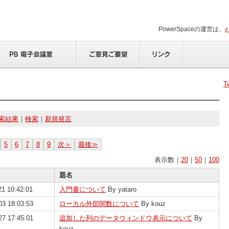
PowerSpaceの運営は、
T
索結果
｜
検索
｜
新規発言
5
6
7
8
9
次＞
最後≫
表示数｜
20
｜
50
｜
100
題名
21 10:42:01
入門書について
By yataro
03 18:03:53
ローカル外部関数について
By kouz
27 17:45:01
追加した列のデータウィンドウ表示について
By
kouz