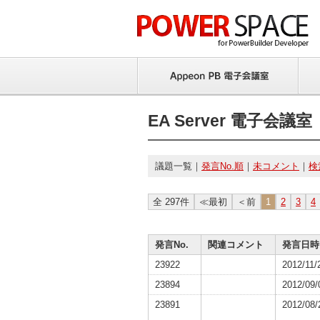
EA Server 電子会議室
議題一覧｜
発言No.順
｜
未コメント
｜
検
全 297件
≪最初
＜前
1
2
3
4
発言No.
関連コメント
発言日時
23922
2012/11/
23894
2012/09/
23891
2012/08/