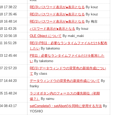
18 17:38:22
RE(3):パスワード表示が●表示となる
By kouz
18 17:35:46
RE(2):パスワード表示が●表示となる
By kouz
18 16:48:14
RE(1):パスワード表示が●表示となる
By 梅吉
18 11:43:26
パスワード表示が●表示となる
By kouz
22 10:56:18
OLE Object について
By maki_maki
11 16:51:28
RE(1):PB11：必要なランタイムファイルだけを配布
したい
By taketomo
03 12:45:44
PB11：必要なランタイムファイルだけを配布した
い
By taketomo
07 22:57:20
RE(1):データウィンドウの背景色の新規作成につい
て
By class
07 14:44:20
データウィンドウの背景色の新規作成について
By
franky
05 15:48:24
ラジオボタン内のフォーカスの優先順位（初期
値？）
By raimu
04 08:43:17
setComplete()・setAbort()を同時に使用する方法
By
YOSHIO