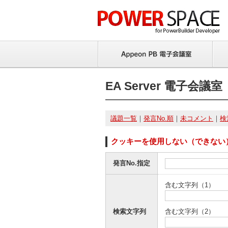
EA Server 電子会議室
議題一覧
｜
発言No.順
｜
未コメント
｜
検
クッキーを使用しない（できない
発言No.指定
含む文字列（1）
検索文字列
含む文字列（2）