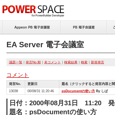
EA Server 電子会議室
議題一覧
｜
発言No.順
｜
未コメント
｜
検索結果
｜
検索
｜
新規発言
コメント
発言No.
更新日
題名（クリックすると発言内容と関
13038
00/08/31 11:20:46
psDocumentの使い方
By しば
日付：2000年08月31日 11:20
題名：psDocumentの使い方