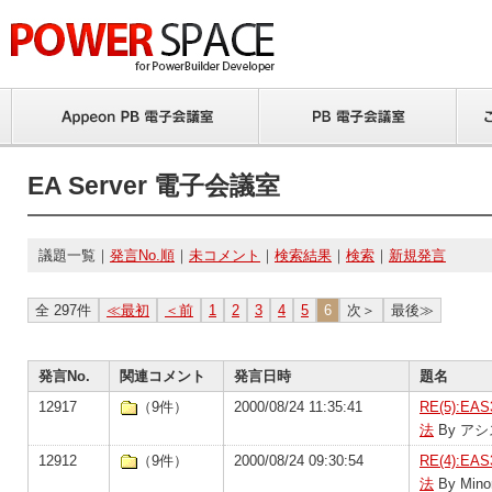
EA Server 電子会議室
議題一覧｜
発言No.順
｜
未コメント
｜
検索結果
｜
検索
｜
新規発言
全 297件
≪最初
＜前
1
2
3
4
5
6
次＞
最後≫
発言No.
関連コメント
発言日時
題名
12917
（9件）
2000/08/24 11:35:41
RE(5):
法
By ア
12912
（9件）
2000/08/24 09:30:54
RE(4):
法
By Mino