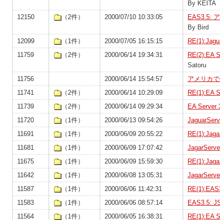
By KEITA
12150
（2件）
2000/07/10 10:33:05
EAS3.
By Bird
12099
（1件）
2000/07/05 16:15:15
RE(1):Ja
11759
（2件）
2000/06/14 19:34:31
RE(2):EA 
Satoru
11756
2000/06/14 15:54:57
アメリカで
11741
（2件）
2000/06/14 10:29:09
RE(1):EA 
11739
（2件）
2000/06/14 09:29:34
EA Serve
11720
（1件）
2000/06/13 09:54:26
JaguarS
11691
（1件）
2000/06/09 20:55:22
RE(1):Ja
11681
（1件）
2000/06/09 17:07:42
JagarSe
11675
（1件）
2000/06/09 15:59:30
RE(1):Ja
11642
（1件）
2000/06/08 13:05:31
JagarSe
11587
（1件）
2000/06/06 11:42:31
RE(1):EA
11583
（1件）
2000/06/06 08:57:14
EAS3.5:
11564
（1件）
2000/06/05 16:38:31
RE(1):E