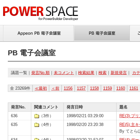
PB 電子会議室
議題一覧｜
発言No.順
｜
未コメント
｜
検索結果
｜
検索
｜
新規発言
｜
カ
全 23269件
≪最初
＜前
1156
1157
1158
1159
1160
1161
発言No.
関連コメント
発言日時
題名
636
（3件）
1998/02/21 03:29:00
RE(3):
635
（4件）
1998/02/20 23:20:38
RE(5)
By てとら
634
（4件）
1998/02/20 21:52:07
RE(4)