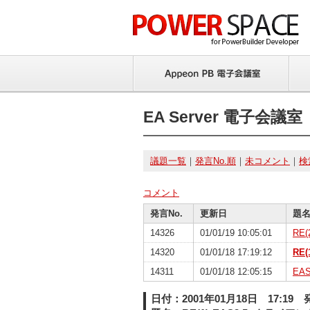
EA Server 電子会議室
議題一覧
｜
発言No.順
｜
未コメント
｜
検
コメント
発言No.
更新日
題
14326
01/01/19 10:05:01
RE
14320
01/01/18 17:19:12
RE
14311
01/01/18 12:05:15
EA
日付：2001年01月18日 17:19 