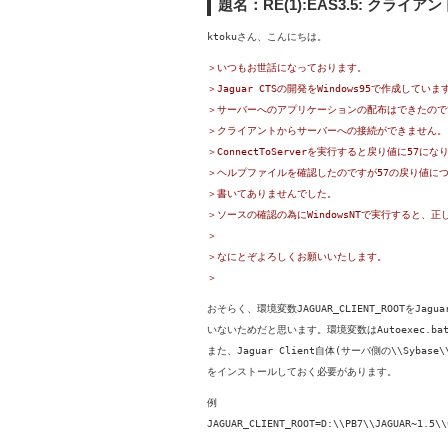
題名：RE(1):EAS3.5: クラ
ktokuさん、こんにちは。
＞いつもお世話になっております。
＞Jaguar CTSの開発をWindows95で作成していま
＞サーバーへのアプリケーションの配布はできたので
＞クライアントからサーバーへの接続ができません。
＞ConnectToServerを実行すると戻り値に57にな
＞ヘルプファイルを確認したのですが57の戻り値に
＞書いてありませんでした。
＞ソースの確認の為にWindowsNTで実行すると、
＞
＞なにとぞよろしくお願いいたします。
＞
おそらく、環境変数JAGUAR_CLIENT_ROOTをJag
いないためだと思います。環境変数はAutoexec.b
また、Jaguar Client自体(サーバ側の\\Sybase\\Ja
をインストールしておく必要があります。
例
JAGUAR_CLIENT_ROOT=D:\\PB7\\JAGUAR~1.5\\