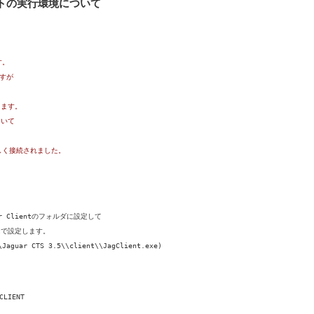
イアントの実行環境について
す。
すが
ります。
ついて
正しく接続されました。
uar Clientのフォルダに設定して
atで設定します。
guar CTS 3.5\\client\\JagClient.exe)
CLIENT