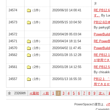
タ
24574
（1件）
2020/06/10 14:00:41
RE:PB
す。
By Luc
24573
（1件）
2020/05/15 10:04:50
PB12.
By parkyg
24572
2020/04/28 05:03:04
PowerBu
24571
（1件）
2020/04/24 18:11:54
RE:Power
24570
（1件）
2020/04/02 11:47:45
PowerBu
24562
（1件）
2020/01/28 15:12:28
RE:PB1
が使用でき
24561
（2件）
2020/01/28 14:12:55
RE:PB1
By chisakk
24557
（1件）
2020/01/13 16:55:33
PB12.
用できませ
全 23269件
≪最初
＜前
1
2
3
4
5
6
7
8
9
次＞
PowerSpaceの運営は、
パ
Copyright 