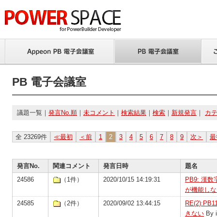
PB 電子会議室
議題一覧｜
発言No.順
｜
未コメント
｜
検索結果
｜
検索
｜
新規発言
｜
カ
全 23269件
≪最初
＜前
1
2
3
4
5
6
7
8
9
次＞
最
発言No.
関連コメント
発言日時
題名
24586
（1件）
2020/10/15 14:19:31
PB9: 
が機能しな
24585
（2件）
2020/09/02 13:44:15
RE(2):
きない
By i