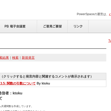
PowerSpaceの運営は、
T
索結果
｜
検索
｜
新規発言
（クリックすると発言内容と関連するコメントが表示されます）
S3.5: 関数の引数について
By ktoku
発信者：ktoku
て
テム共通関数を作成しています。