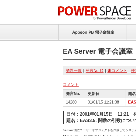
EA Server 電子会議室
議題一覧
｜
発言No.順
｜
未コメント
｜
検
コメント
発言No.
更新日
題名
14280
01/01/15 11:21:38
EA
日付：2001年01月15日 11:21 
題名：EAS3.5: 関数の引数につい
Server側にユーザーオブジェクトを作成してシス