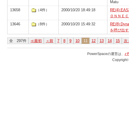
Matu
13658
（4件）
2000/10/20 18:49:18
RE(4):
ＯＮＮＥＣ
13646
（8件）
2000/10/20 15:49:32
RE(8):D
を呼び出す
全 297件
≪最初
＜前
7
8
9
10
11
12
13
14
15
次
PowerSpaceの運営は、
パ
Copyright 