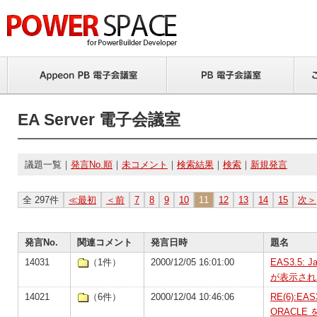
EA Server 電子会議室
議題一覧｜
発言No.順
｜
未コメント
｜
検索結果
｜
検索
｜
新規発言
全 297件
≪最初
＜前
7
8
9
10
11
12
13
14
15
次＞
発言No.
関連コメント
発言日時
題名
14031
（1件）
2000/12/05 16:01:00
EAS3.5:
が表示され
14021
（6件）
2000/12/04 10:46:06
RE(6):E
ORACL