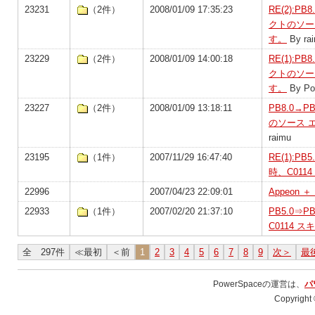
23231
（2件）
2008/01/09 17:35:23
RE(2):P
クトのソー
す。
By ra
23229
（2件）
2008/01/09 14:00:18
RE(1):P
クトのソー
す。
By Po
23227
（2件）
2008/01/09 13:18:11
PB8.0→P
のソース 
raimu
23195
（1件）
2007/11/29 16:47:40
RE(1):P
時、C01
22996
2007/04/23 22:09:01
Appeon ＋
22933
（1件）
2007/02/20 21:37:10
PB5.0⇒P
C0114 
全 297件
≪最初
＜前
1
2
3
4
5
6
7
8
9
次＞
最
PowerSpaceの運営は、
パ
Copyright 