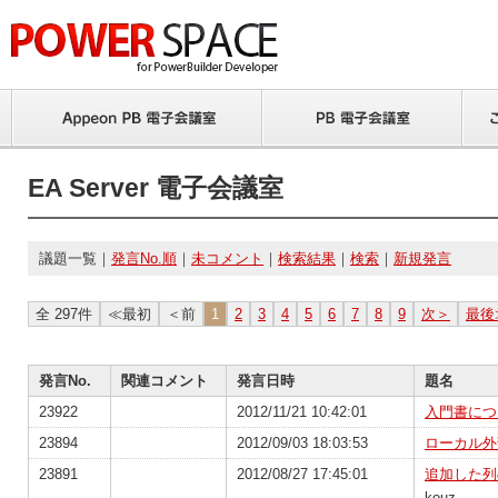
EA Server 電子会議室
議題一覧｜
発言No.順
｜
未コメント
｜
検索結果
｜
検索
｜
新規発言
全 297件
≪最初
＜前
1
2
3
4
5
6
7
8
9
次＞
最後
発言No.
関連コメント
発言日時
題名
23922
2012/11/21 10:42:01
入門書につ
23894
2012/09/03 18:03:53
ローカル外
23891
2012/08/27 17:45:01
追加した列
kouz