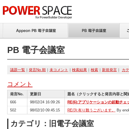
PB 電子会議室
議題一覧
｜
発言No.順
｜
未コメント
｜
検索結果
｜
検索
｜
新規発言
｜
カ
コメント
発言No.
更新日
題名（クリックすると発言内容と関
666
98/02/24 16:09:26
RE(6):アプリケーションの起動チ
502
98/02/10 09:45:15
RE(3):有り難うございます。
By eno
カテゴリ：旧電子会議室