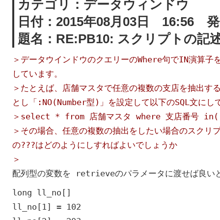
カテゴリ：データウィンドウ
日付：2015年08月03日 16:56 発信
題名：RE:PB10: スクリプトの記
＞データウインドウのクエリーのWhere句でIN演算
しています。
＞たとえば、店舗マスタで任意の複数の支店を抽出す
とし「:NO(Number型)」を設定して以下のSQL文に
＞select * from 店舗マスタ where 支店番号 in(
＞その場合、任意の複数の抽出をしたい場合のスクリプトのdw
の???はどのようにしすればよいでしょうか
＞
配列型の変数を retrieveのパラメータに渡せば良
long ll_no[]
ll_no[1] = 102