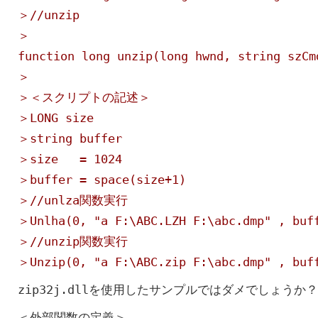
＞//unzip
＞
function long unzip(long hwnd, string szCm
＞
＞＜スクリプトの記述＞
＞LONG size
＞string buffer
＞size = 1024
＞buffer = space(size+1)
＞//unlza関数実行
＞Unlha(0, "a F:\ABC.LZH F:\abc.dmp" , buf
＞//unzip関数実行
＞Unzip(0, "a F:\ABC.zip F:\abc.dmp" , buf
zip32j.dllを使用したサンプルではダメでしょうか？
＜外部関数の定義＞