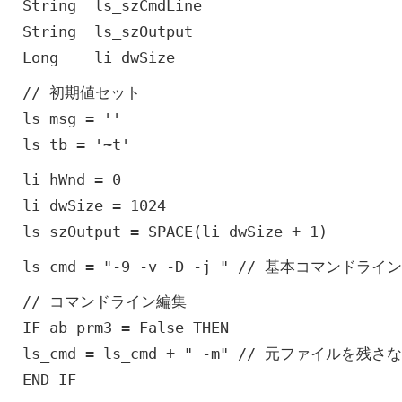
String ls_szCmdLine
String ls_szOutput
Long li_dwSize
// 初期値セット
ls_msg = ''
ls_tb = '~t'
li_hWnd = 0
li_dwSize = 1024
ls_szOutput = SPACE(li_dwSize + 1)
ls_cmd = "-9 -v -D -j " // 基本コマンドラ
// コマンドライン編集
IF ab_prm3 = False THEN
ls_cmd = ls_cmd + " -m" // 元ファイルを残さ
END IF