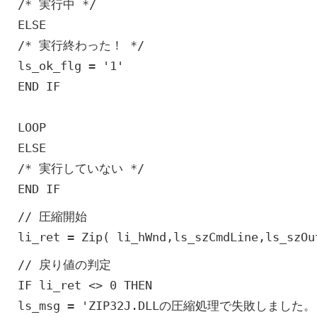
/* 実行中 */
ELSE
/* 実行終わった！ */
ls_ok_flg = '1'
END IF
LOOP
ELSE
/* 実行していない */
END IF
// 圧縮開始
li_ret = Zip( li_hWnd,ls_szCmdLine,ls_szOu
// 戻り値の判定
IF li_ret <> 0 THEN
ls_msg = 'ZIP32J.DLLの圧縮処理で失敗しました。