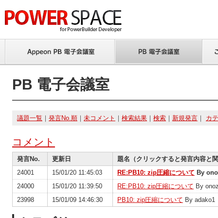
PB 電子会議室
議題一覧
｜
発言No.順
｜
未コメント
｜
検索結果
｜
検索
｜
新規発言
｜
カ
コメント
発言No.
更新日
題名（クリックすると発言内容と
24001
15/01/20 11:45:03
RE:PB10: zip圧縮について
By ono
24000
15/01/20 11:39:50
RE:PB10: zip圧縮について
By ono
23998
15/01/09 14:46:30
PB10: zip圧縮について
By adako1