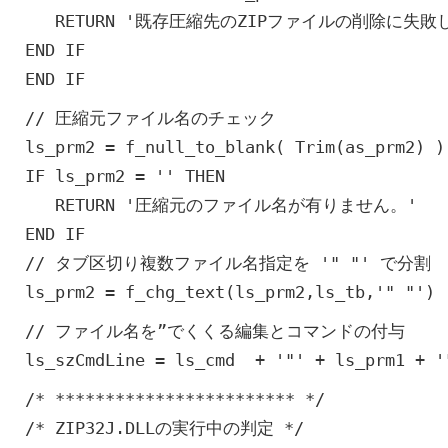
RETURN '既存圧縮先のZIPファイルの削除に失敗
END IF
END IF
// 圧縮元ファイル名のチェック
ls_prm2 = f_null_to_blank( Trim(as_prm
IF ls_prm2 = '' THEN
RETURN '圧縮元のファイル名が有りません。'
END IF
// タブ区切り複数ファイル名指定を '" "' で分割
ls_prm2 = f_chg_text(ls_prm2,ls_tb,'" "')
// ファイル名を”でくくる編集とコマンドの付与
ls_szCmdLine = ls_cmd + '"' + ls_prm1 + '
/* ************************ */
/* ZIP32J.DLLの実行中の判定 */