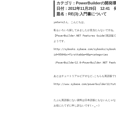
カテゴリ：PowerBuilderの開発
日付：2012年11月29日 12:41 発
題名：RE(3):入門書について
yataroさん、こんにちは。
私もいろいろ探してみましたが見当たらないですね。
【PowerBuilder.NET Features Guide(
ようです。
http://sybooks.sybase.com/sybooks/sybook
id=9584&c=firsttab&a=0&p=categories
（PowerBuilder12.0→PowerBuilder.NET Feat
あとはチュートリアルビデオなど…こちらも英語版で
http://www.sybase.com/powerbuilder12/tut
たぶん英語版にない資料は日本語版にもないんじゃな
お役にたてずに申し訳ないです(＞_＜)