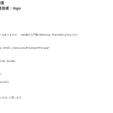
環境
信者：itigo
英語版)】はありますが、.net版の入門書(Getting Started)はやはりない
s.xhtml;jsessionid=1wnquthfynypp?
ures Guide）
す。
orials
いかな…と思います。