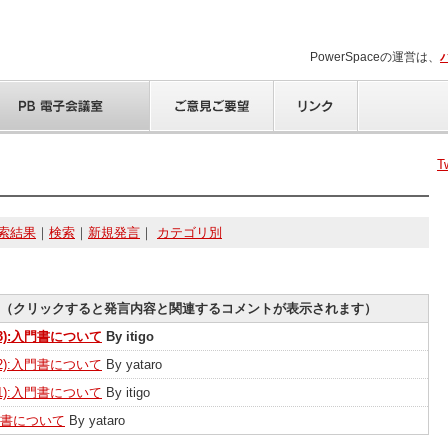
PowerSpaceの運営は、
T
索結果
｜
検索
｜
新規発言
｜
カテゴリ別
（クリックすると発言内容と関連するコメントが表示されます）
(3):入門書について
By itigo
(2):入門書について
By yataro
(1):入門書について
By itigo
書について
By yataro