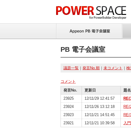
PB 電子会議室
議題一覧
｜
発言No.順
｜
未コメント
｜
検
コメント
発言No.
更新日
題名
23925
12/11/29 12:41:57
RE
23924
12/11/26 13:12:18
RE
23923
12/11/21 14:51:45
RE
23921
12/11/21 10:39:58
入門