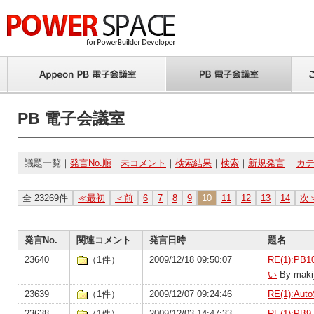
PB 電子会議室
議題一覧｜
発言No.順
｜
未コメント
｜
検索結果
｜
検索
｜
新規発言
｜
カ
全 23269件
≪最初
＜前
6
7
8
9
10
11
12
13
14
次
発言No.
関連コメント
発言日時
題名
23640
（1件）
2009/12/18 09:50:07
RE(1):PB
い
By maki
23639
（1件）
2009/12/07 09:24:46
RE(1):Au
23638
（1件）
2009/12/03 14:47:33
RE(1):P