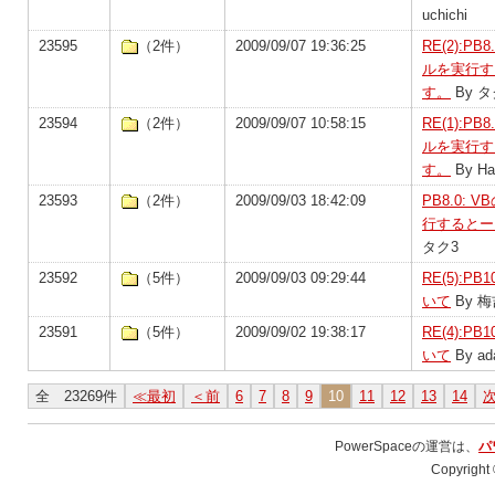
uchichi
23595
（2件）
2009/09/07 19:36:25
RE(2):
ルを実行す
す。
By タ
23594
（2件）
2009/09/07 10:58:15
RE(1):
ルを実行す
す。
By Ha
23593
（2件）
2009/09/03 18:42:09
PB8.0:
行するとー
タク3
23592
（5件）
2009/09/03 09:29:44
RE(5):
いて
By 梅
23591
（5件）
2009/09/02 19:38:17
RE(4):
いて
By ad
全 23269件
≪最初
＜前
6
7
8
9
10
11
12
13
14
PowerSpaceの運営は、
パ
Copyright 