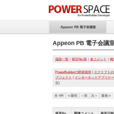
Appeon PB 電子会議
議題一覧
｜
発言No.順
｜
未コメント
｜
検
PowerBuilderの開発環境
|
スクリプトの
ブジェクト
|
インターネットアプリケ
定)
全 4件
≪最初
＜前
次＞
最後≫
発言No.
関連コメント
発言日時