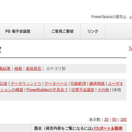
PowerSpaceの運営は、
室
T
索結果
｜
検索
｜
新規発言
｜ カテゴリ別
記述
|
データウィンドウ
|
データベース
|
印刷処理
|
継承関係
|
ユーザオ
ーションの構築
|
PowerBuilderの不具合？
|
旧電子会議室
|
その他
| (未指
表示数｜
20
｜
50
｜
100
題名（発言内容をご覧になるには
パスポートを取得